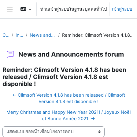
ข้ามไปที่เนื้อหาหลัก
ท่านเข้าสู่ระบบในฐานะบุคคลทั่วไป
เข้าสู่ระบบ
Side panel
Climsoft
Introduction
News and Announcements forum
Reminder: Climsoft Version 4.1.8 has been released / Climsoft Version 4.1.8 est disponible !
News and Announcements forum
Reminder: Climsoft Version 4.1.8 has been
released / Climsoft Version 4.1.8 est
disponible !
← Climsoft Version 4.1.8 has been released / Climsoft
Version 4.1.8 est disponible !
Merry Christmas and Happy New Year 2021! / Joyeux Noël
et Bonne Année 2021! →
Display mode