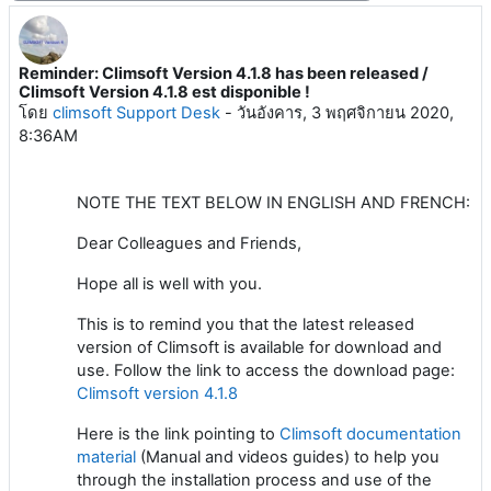
Reminder: Climsoft Version 4.1.8 has been released /
Number of replies: 0
Climsoft Version 4.1.8 est disponible !
โดย
climsoft Support Desk
-
วันอังคาร, 3 พฤศจิกายน 2020,
8:36AM
NOTE THE TEXT BELOW IN ENGLISH AND FRENCH:
Dear Colleagues and Friends,
Hope all is well with you.
This is to remind you that the latest released
version of Climsoft is available for download and
use. Follow the link to access the download page:
Climsoft version 4.1.8
Here is the link pointing to
Climsoft documentation
material
(Manual and videos guides) to help you
through the installation process and use of the