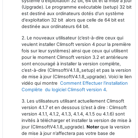
système d'exploitation 32 bit, 64 bit et la mise à jour
(Upgrade). Le programme exécutable (setup) 32 bit
est destiné aux ordinateurs dotés d'un système
d'exploitation 32 bit alors que celle de 64 bit est
destinée aux ordinateurs 64 bit.
2. Le nouveaux utilisateur (c’est-à-dire ceux qui
veulent installer Climsoft version 4 pour la première
fois sur leur systèmes) ainsi que ceux qui utilisent
pour le moment Climsoft version 3.2 et antérieure
sont encouragé à installer la version complète,
c’est-à-dire (ClimsoftV4.1.8_setup) et pas la version
de mise à jour (ClimsoftV4.1.8_upgrade). Voici le lien
vidéo qui montre
Comment Effectuer l’installation
Complète du logiciel Climsoft version 4
.
3. Les utilisateurs utilisant actuellement Climsoft
version 4.1.7 et en dessous (c’est à dire : Climsoft
version 4.1.1, 4.1.2, 4.1.3, 4.1.4, 4.1.5 ou 4.1.6) sont
invités à télécharger et installer la version de mise à
jour (ClimsoftV4.1.8_upgrade).
Noter
que la version
de mise à jour n’affectera pas votre base de