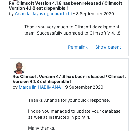
Re: Climsoft Version 4.1.8 has been released / Climsoft
In reply to Marcellin HABIMANA
Version 4.1.8 est disponible !
by
Ananda Jayasinghearachchi
-
8 September 2020
Thank you very much to Climsoft development
team. Successfully upgraded to Climsoft V 4.1.8.
Permalink
Show parent
Re: Climsoft Version 4.1.8 has been released / Climsoft
In reply to Ananda Jayasinghearachchi
Version 4.1.8 est disponible !
by
Marcellin HABIMANA
-
9 September 2020
Thanks Ananda for your quick response.
I hope you managed to update your database
as well as instructed in point 4.
Many thanks,