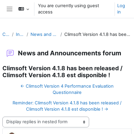
Skip to main content
You are currently using guest
Log
access
in
Side panel
Climsoft
Introduction
News and Announcements forum
Climsoft Version 4.1.8 has been released / Climsoft Version 4.1.8 est disponible !
News and Announcements forum
Climsoft Version 4.1.8 has been released /
Climsoft Version 4.1.8 est disponible !
← Climsoft Version 4 Performance Evaluation
Questionnaire
Reminder: Climsoft Version 4.1.8 has been released /
Climsoft Version 4.1.8 est disponible ! →
Display mode