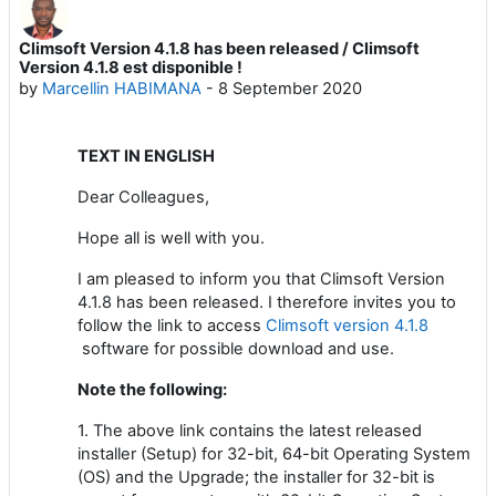
Climsoft Version 4.1.8 has been released / Climsoft
Number of replies: 4
Version 4.1.8 est disponible !
by
Marcellin HABIMANA
-
8 September 2020
TEXT IN ENGLISH
Dear Colleagues,
Hope all is well with you.
I am pleased to inform you that Climsoft Version
4.1.8 has been released. I therefore invites you to
follow the link to access
Climsoft version 4.1.8
software for possible download and use.
Note the following:
1. The above link contains the latest released
installer (Setup) for 32-bit, 64-bit Operating System
(OS) and the Upgrade; the installer for 32-bit is