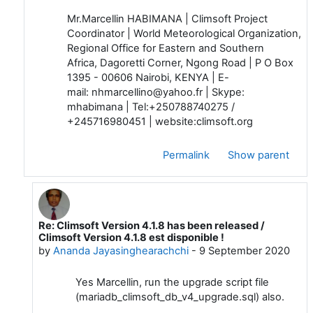
Mr.Marcellin HABIMANA | Climsoft Project
Coordinator | World Meteorological Organization,
Regional Office for Eastern and Southern
Africa, Dagoretti Corner, Ngong Road | P O Box
1395 - 00606 Nairobi, KENYA | E-
mail: nhmarcellino@yahoo.fr | Skype:
mhabimana | Tel:+250788740275 /
+245716980451 | website:climsoft.org
Permalink
Show parent
Re: Climsoft Version 4.1.8 has been released /
In reply to Marcellin HABIMANA
Climsoft Version 4.1.8 est disponible !
by
Ananda Jayasinghearachchi
-
9 September 2020
Yes Marcellin, run the upgrade script file
(mariadb_climsoft_db_v4_upgrade.sql) also.