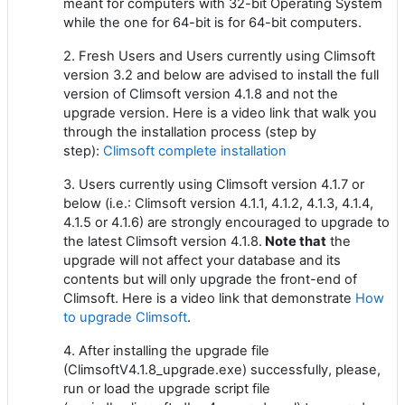
meant for computers with 32-bit Operating System
while the one for 64-bit is for 64-bit computers.
2. Fresh Users and Users currently using Climsoft
version 3.2 and below are advised to install the full
version of Climsoft version 4.1.8 and not the
upgrade version. Here is a video link that walk you
through the installation process (step by
step):
Climsoft complete installation
3. Users currently using Climsoft version 4.1.7 or
below (i.e.: Climsoft version 4.1.1, 4.1.2, 4.1.3, 4.1.4,
4.1.5 or 4.1.6) are strongly encouraged to upgrade to
the latest Climsoft version 4.1.8.
Note that
the
upgrade will not affect your database and its
contents but will only upgrade the front-end of
Climsoft. Here is a video link that demonstrate
How
to upgrade Climsoft
.
4. After installing the upgrade file
(ClimsoftV4.1.8_upgrade.exe) successfully, please,
run or load the upgrade script file