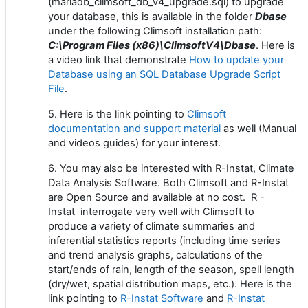
(mariadb_climsoft_db_v4_upgrade.sql) to upgrade
your database, this is available in the folder
Dbase
under the following Climsoft installation path:
C:\Program Files (x86)\ClimsoftV4\Dbase
. Here is
a video link that demonstrate
How to update your
Database using an SQL Database Upgrade Script
File
.
5. Here is the link pointing to
Climsoft
documentation and support material
as well (Manual
and videos guides) for your interest.
6. You may also be interested with R-Instat, Climate
Data Analysis Software. Both Climsoft and R-Instat
are Open Source and available at no cost. R -
Instat interrogate very well with Climsoft to
produce a variety of climate summaries and
inferential statistics reports (including time series
and trend analysis graphs, calculations of the
start/ends of rain, length of the season, spell length
(dry/wet, spatial distribution maps, etc.). Here is the
link pointing to
R-Instat Software
and
R-Instat