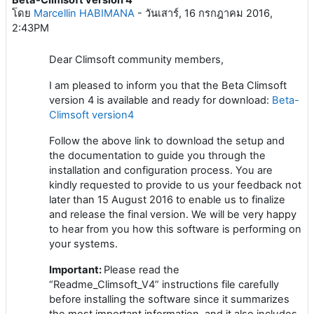
Number of replies: 0
โดย
Marcellin HABIMANA
-
วันเสาร์, 16 กรกฎาคม 2016,
2:43PM
Dear Climsoft community members,
I am pleased to inform you that the Beta Climsoft
version 4 is available and ready for download:
Beta-
Climsoft version4
Follow the above link to download the setup and
the documentation to guide you through the
installation and configuration process. You are
kindly requested to provide to us your feedback not
later than 15 August 2016 to enable us to finalize
and release the final version. We will be very happy
to hear from you how this software is performing on
your systems.
Important:
Please read the
“Readme_Climsoft_V4” instructions file carefully
before installing the software since it summarizes
the most important information, and it also includes