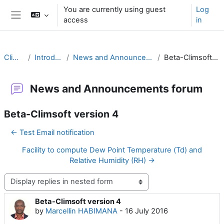
Skip to main content
You are currently using guest
Log
access
in
Side panel
Climsoft
Introduction
News and Announcements forum
Beta-Climsoft version 4
News and Announcements forum
Beta-Climsoft version 4
← Test Email notification
Facility to compute Dew Point Temperature (Td) and
Relative Humidity (RH) →
Display mode
Beta-Climsoft version 4
Number of replies: 0
by
Marcellin HABIMANA
-
16 July 2016