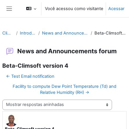
Ir para o conteúdo principal
Você acessou como visitante
Acessar
Painel lateral
Climsoft
Introduction
News and Announcements forum
Beta-Climsoft version 4
News and Announcements forum
Beta-Climsoft version 4
← Test Email notification
Facility to compute Dew Point Temperature (Td) and
Relative Humidity (RH) →
Modo de visualização
Beta-Climsoft version 4