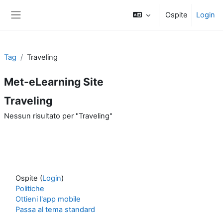
Vai al contenuto principale
Ospite
Login
Pannello laterale
Tag
Traveling
Met-eLearning Site
Traveling
Nessun risultato per "Traveling"
Ospite (
Login
)
Politiche
Ottieni l'app mobile
Passa al tema standard