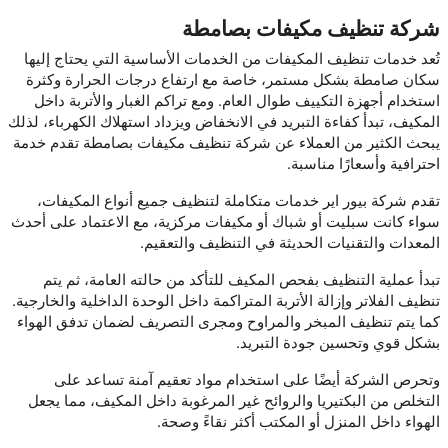
شركة تنظيف مكيفات بصامطة
تُعد خدمات تنظيف المكيفات من الخدمات الأساسية التي يحتاج إليها
سكان صامطة بشكل مستمر، خاصة مع ارتفاع درجات الحرارة وكثرة
استخدام أجهزة التكييف طوال العام. ومع تراكم الغبار والأتربة داخل
المكيف، تبدأ كفاءة التبريد في الانخفاض ويزداد استهلاك الكهرباء، لذلك
يبحث الكثير من العملاء عن شركة تنظيف مكيفات بصامطة تقدم خدمة
احترافية وأسعارًا مناسبة.
تقدم شركة بيور اير خدمات متكاملة لتنظيف جميع أنواع المكيفات،
سواء كانت سبليت أو شباك أو مكيفات مركزية، مع الاعتماد على أحدث
المعدات والتقنيات الحديثة في التنظيف والتعقيم.
تبدأ عملية التنظيف بفحص المكيف للتأكد من حالته العامة، ثم يتم
تنظيف الفلاتر وإزالة الأتربة المتراكمة داخل الوحدة الداخلية والخارجية.
كما يتم تنظيف المبخر والمراوح ومجرى التصريف لضمان تدفق الهواء
بشكل قوي وتحسين جودة التبريد.
وتحرص الشركة أيضًا على استخدام مواد تعقيم آمنة تساعد على
التخلص من البكتيريا والروائح غير المرغوبة داخل المكيف، مما يجعل
الهواء داخل المنزل أو المكتب أكثر نقاءً وصحة.