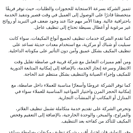
تتميز الشركة بسرعة الاستجابة للحجوزات والطلبات، حيث توفر فريقًا
متخصصًا قادرًا على الوصول إلى العميل في وقت قصير وتنفيذ الخدمة
باحترافية عالية. وهذا الأمر مهم جدًا عند وجود ضعف في التبريد أو روائح
غير مرغوبة أو أعطال بسيطة تحتاج إلى تنظيف عاجل.
كما تقدم الشركة خدمات تنظيف لجميع أنواع المكيفات، سواء كانت
سبليت أو شباك أو مركزية، مع استخدام معدات حديثة تساعد على
تنظيف المكيف بشكل عميق وآمن دون التأثير على مكوناته الداخلية.
ومن أهم مميزات التعامل مع شركة قريبة في صامطة تقليل وقت
الانتظار وسرعة إنجاز الخدمة، بالإضافة إلى إمكانية المتابعة الدورية
للمكيف وإجراء الصيانة والتنظيف بشكل منتظم عند الحاجة.
كما توفر الشركة عروضًا وأسعارًا مناسبة للعملاء داخل صامطة، مع
إمكانية الحجز المرن واختيار المواعيد المناسبة للعملاء سواء في
المنازل أو المكاتب أو المنشآت التجارية.
وتحرص الشركة على تقديم خدمة متكاملة تشمل تنظيف الفلاتر،
والمراوح، والمبخر، والوحدة الخارجية، بالإضافة إلى التعقيم وفحص
المكيف للتأكد من كفاءته بعد التنظيف.
وفي النهاية، فإن اختيار أقرب شركة تنظيف مكيفات بصامطة يساعد