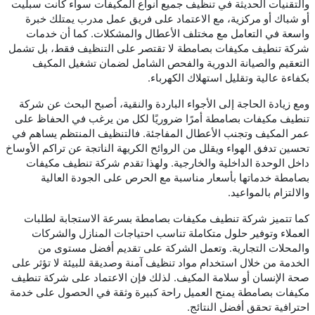
والتقنيات الحديثة في تنظيف جميع أنواع المكيفات سواء كانت سبليت
أو شباك أو مركزية، مع الاعتماد على فريق عمل مدرب يمتلك خبرة
واسعة في التعامل مع مختلف الأعطال والمشكلات. كما أن خدمات
شركة تنطيف مكيفات بصامطة لا تقتصر على التنظيف فقط، بل تشمل
التعقيم والصيانة الدورية والفحص الشامل لضمان تشغيل المكيف
بكفاءة عالية وتقليل استهلاك الكهرباء.
ومع زيادة الحاجة إلى الأجواء الباردة والنقية، أصبح البحث عن شركة
تنطيف مكيفات بصامطة أمرًا ضروريًا لكل من يرغب في الحفاظ على
عمر المكيف وتجنب الأعطال المفاجئة. فالتنظيف المنتظم يساهم في
تحسين تدفق الهواء ويقلل من الروائح الكريهة الناتجة عن تراكم الأوساخ
داخل الوحدة الداخلية والخارجية. ولهذا تقدم شركة تنطيف مكيفات
بصامطة خدماتها بأسعار مناسبة مع الحرص على الجودة العالية
والالتزام بالمواعيد.
كما تتميز شركة تنطيف مكيفات بصامطة بسرعة الاستجابة لطلبات
العملاء وتوفير حلول متكاملة تناسب احتياجات المنازل والشركات
والمحلات التجارية. وتعمل الشركة على تقديم أفضل مستوى من
الخدمة من خلال استخدام مواد تنظيف آمنة وصديقة للبيئة لا تؤثر على
صحة الإنسان أو سلامة المكيف. لذلك فإن الاعتماد على شركة تنطيف
مكيفات بصامطة يمنح العميل راحة كبيرة وثقة في الحصول على خدمة
احترافية تحقق أفضل النتائج.