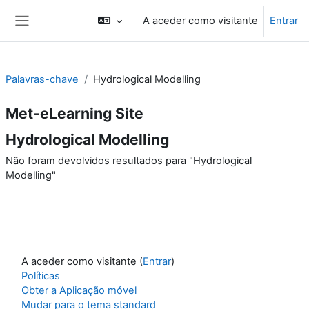
Ir para o conteúdo principal
A aceder como visitante
Entrar
Painel lateral
Palavras-chave
Hydrological Modelling
Met-eLearning Site
Hydrological Modelling
Não foram devolvidos resultados para "Hydrological
Modelling"
A aceder como visitante (
Entrar
)
Políticas
Obter a Aplicação móvel
Mudar para o tema standard