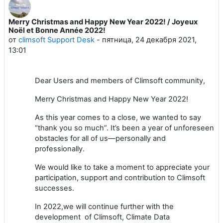
Merry Christmas and Happy New Year 2022! / Joyeux
Количество ответов: 0
Noël et Bonne Année 2022!
от
climsoft Support Desk
-
пятница, 24 декабря 2021,
13:01
Dear Users and members of Climsoft community,
Merry Christmas and Happy New Year 2022!
As this year comes to a close, we wanted to say
“thank you so much”. It’s been a year of unforeseen
obstacles for all of us—personally and
professionally.
We would like to take a moment to appreciate your
participation, support and contribution to Climsoft
successes.
In 2022,we will continue further with the
development of Climsoft, Climate Data