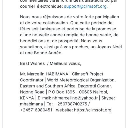
commentaires via le forum des utilisateurs ou par
courriel électronique:
support@climsoft.org
.
Nous nous réjouissons de votre forte participation
et de votre collaboration. Que cette période de
fêtes soit lumineuse et porteuse de la promesse
d'une nouvelle année remplie de bonne santé, de
bénédictions et de prospérité. Nous vous
souhaitons, ainsi qu'à vos proches, un Joyeux Noël
et une Bonne Année.
Best Wishes
/ Meilleurs vœux,
Mr. Marcellin HABIMANA | Climsoft Project
Coordinator | World Meteorological Organization,
Eastern and Southern Africa, Dagoretti Corner,
Ngong Road | P O Box 1395 - 00606 Nairobi,
KENYA | E-mail: nhmarcellino@yahoo.fr | Skype:
mhabimana | Tel: +250788740275 /
+245716980451 | website: https://climsoft.org