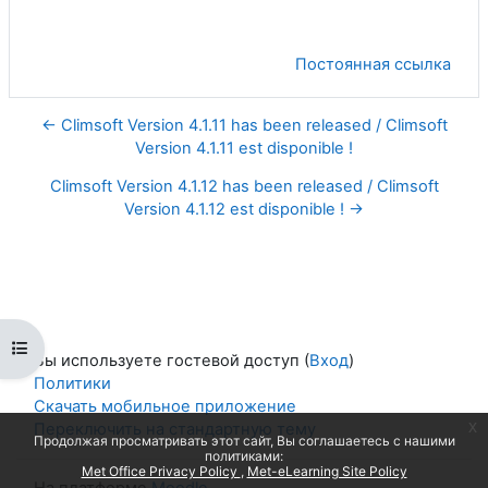
Постоянная ссылка
← Climsoft Version 4.1.11 has been released / Climsoft
Version 4.1.11 est disponible !
Climsoft Version 4.1.12 has been released / Climsoft
Version 4.1.12 est disponible ! →
Открыть оглавление курса
Вы используете гостевой доступ (
Вход
)
Политики
Скачать мобильное приложение
x
Переключить на стандартную тему
Продолжая просматривать этот сайт, Вы соглашаетесь с нашими
политиками:
Met Office Privacy Policy
Met-eLearning Site Policy