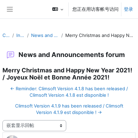
跳到主要内容
您正在用访客帐号访问
登录
停靠面板
Climsoft
Introduction
News and Announcements forum
Merry Christmas and Happy New Year 2021! / Joyeux Noël et Bonne Année 2021!
News and Announcements forum
Merry Christmas and Happy New Year 2021!
/ Joyeux Noël et Bonne Année 2021!
← Reminder: Climsoft Version 4.1.8 has been released /
Climsoft Version 4.1.8 est disponible !
Climsoft Version 4.1.9 has been released / Climsoft
Version 4.1.9 est disponible ! →
显示模式