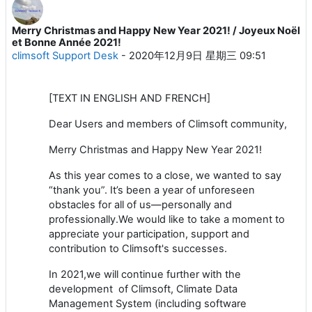
Merry Christmas and Happy New Year 2021! / Joyeux Noël
回帖数：0
et Bonne Année 2021!
climsoft Support Desk
-
2020年12月9日 星期三 09:51
[TEXT IN ENGLISH AND FRENCH]
Dear Users and members of Climsoft community,
Merry Christmas and Happy New Year 2021!
As this year comes to a close, we wanted to say
“thank you”. It’s been a year of unforeseen
obstacles for all of us—personally and
professionally.
We would like to take a moment to
appreciate your participation, support and
contribution to Climsoft's successes.
In 2021,we will continue further with the
development of Climsoft, Climate Data
Management System (including software