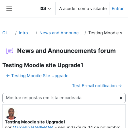
Ir para o conteúdo principal
A aceder como visitante
Entrar
Painel lateral
Climsoft
Introduction
News and Announcements forum
Testing Moodle site Upgrade1
News and Announcements forum
Testing Moodle site Upgrade1
← Testing Moodle Site Upgrade
Test E-mail notification →
Modo de visualização
Testing Moodle site Upgrade1
Número de respostas: 0
por
Marcellin HABIMANA
-
segunda-feira, 14 de novembro