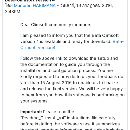
Number of replies: 0
โดย
Marcellin HABIMANA
-
วันเสาร์, 16 กรกฎาคม 2016,
2:43PM
Dear Climsoft community members,
I am pleased to inform you that the Beta Climsoft
version 4 is available and ready for download:
Beta-
Climsoft version4
Follow the above link to download the setup and
the documentation to guide you through the
installation and configuration process. You are
kindly requested to provide to us your feedback not
later than 15 August 2016 to enable us to finalize
and release the final version. We will be very happy
to hear from you how this software is performing on
your systems.
Important:
Please read the
“Readme_Climsoft_V4” instructions file carefully
before installing the software since it summarizes
the most important information, and it also includes