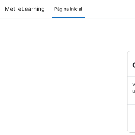
Ir para o conteúdo principal
Met-eLearning
Página inicial
V
u