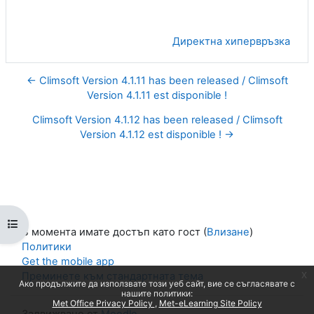
Директна хипервръзка
← Climsoft Version 4.1.11 has been released / Climsoft
Version 4.1.11 est disponible !
Climsoft Version 4.1.12 has been released / Climsoft
Version 4.1.12 est disponible ! →
Отваряне на указателя на курса
В момента имате достъп като гост (
Влизане
)
Политики
Get the mobile app
x
Преминете към стандартната тема
Ако продължите да използвате този уеб сайт, вие се съгласявате с
нашите политики:
Met Office Privacy Policy
Met-eLearning Site Policy