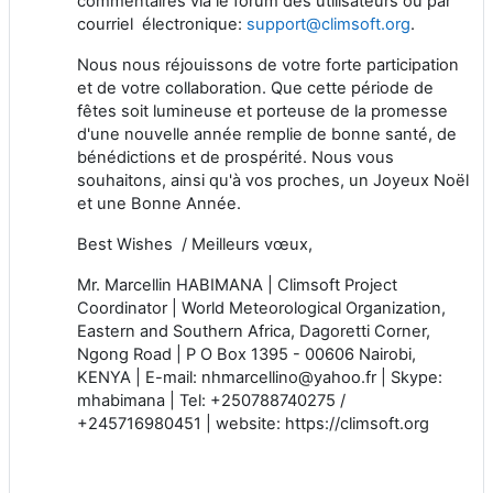
commentaires via le forum des utilisateurs ou par
courriel électronique:
support@climsoft.org
.
Nous nous réjouissons de votre forte participation
et de votre collaboration. Que cette période de
fêtes soit lumineuse et porteuse de la promesse
d'une nouvelle année remplie de bonne santé, de
bénédictions et de prospérité. Nous vous
souhaitons, ainsi qu'à vos proches, un Joyeux Noël
et une Bonne Année.
Best Wishes
/ Meilleurs vœux,
Mr. Marcellin HABIMANA | Climsoft Project
Coordinator | World Meteorological Organization,
Eastern and Southern Africa, Dagoretti Corner,
Ngong Road | P O Box 1395 - 00606 Nairobi,
KENYA | E-mail: nhmarcellino@yahoo.fr | Skype:
mhabimana | Tel: +250788740275 /
+245716980451 | website: https://climsoft.org