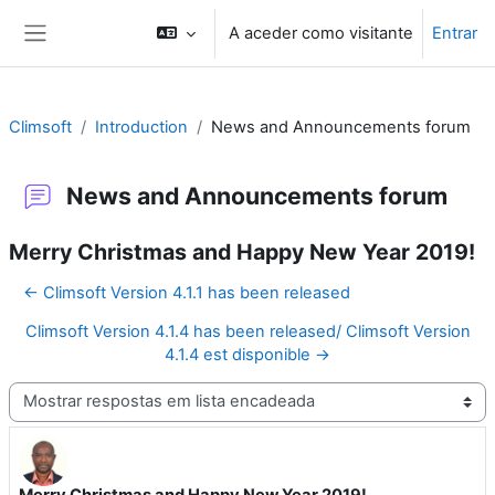
Ir para o conteúdo principal
A aceder como visitante
Entrar
Painel lateral
Climsoft
Introduction
News and Announcements forum
News and Announcements forum
Merry Christmas and Happy New Year 2019!
← Climsoft Version 4.1.1 has been released
Climsoft Version 4.1.4 has been released/ Climsoft Version
4.1.4 est disponible →
Modo de visualização
Merry Christmas and Happy New Year 2019!