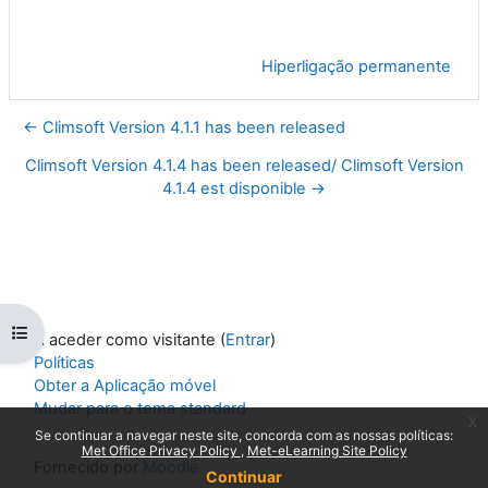
Hiperligação permanente
← Climsoft Version 4.1.1 has been released
Climsoft Version 4.1.4 has been released/ Climsoft Version
4.1.4 est disponible →
Abrir índice da disciplina
A aceder como visitante (
Entrar
)
Políticas
Obter a Aplicação móvel
Mudar para o tema standard
x
Se continuar a navegar neste site, concorda com as nossas políticas:
Met Office Privacy Policy
Met-eLearning Site Policy
Fornecido por
Moodle
Continuar