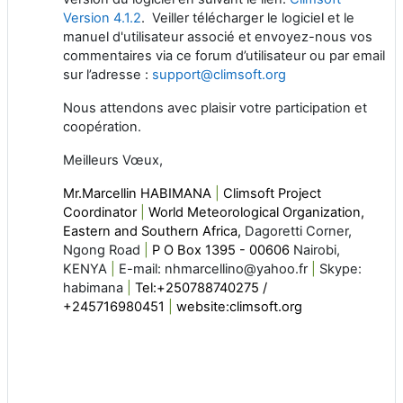
Version 4.1.2
.
Veiller télécharger le logiciel et le
manuel d'utilisateur associé et envoyez-nous vos
commentaires via ce forum d’utilisateur ou par email
sur l’adresse :
support@climsoft.org
Nous attendons avec plaisir votre participation et
coopération.
Meilleurs Vœux,
Mr.Marcellin HABIMANA
|
Climsoft Project
Coordinator
|
World Meteorological Organization,
Eastern and Southern Africa,
Dagoretti Corner,
Ngong Road
|
P O Box 1395 - 00606
Nairobi,
KENYA
|
E-mail: nhmarcellino@yahoo.fr
|
Skype:
habimana
|
Tel:+250788740275 /
+245716980451
|
website:climsoft.org