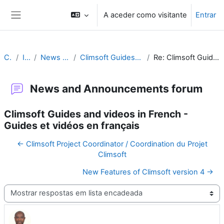
Ir para o conteúdo principal
A aceder como visitante
Entrar
Painel lateral
Climsoft
Introduction
News and Announcements forum
Climsoft Guides and videos in French - Guides et vidéos en français
Re: Climsoft Guides and videos in French - Guides et vidéos en français
News and Announcements forum
Climsoft Guides and videos in French -
Guides et vidéos en français
← Climsoft Project Coordinator / Coordination du Projet
Climsoft
New Features of Climsoft version 4 →
Modo de visualização