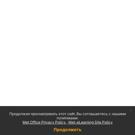
x
Продолжая просматривать этот сайт, Вы соглашаетесь с нашими
политиками:
Met Office Privacy Policy
Met-eLearning Site Policy
Продолжить