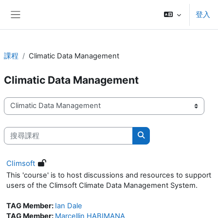
跳至主內容
登入
側板
課程
Climatic Data Management
Climatic Data Management
課程類別
搜尋課程
搜尋課程
Climsoft
This 'course' is to host discussions and resources to support
users of the Climsoft Climate Data Management System.
TAG Member:
Ian Dale
TAG Member:
Marcellin HABIMANA