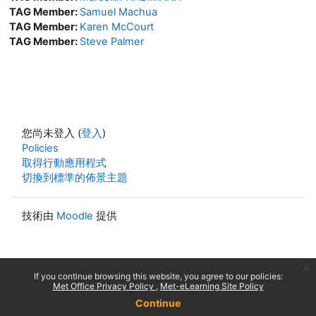
TAG Member:
Samuel Machua
TAG Member:
Karen McCourt
TAG Member:
Steve Palmer
您尚未登入 (
登入
)
Policies
取得行動應用程式
切換到標準的佈景主題
技術由
Moodle
提供
x
If you continue browsing this website, you agree to our policies:
Met Office Privacy Policy
Met-eLearning Site Policy
Continue