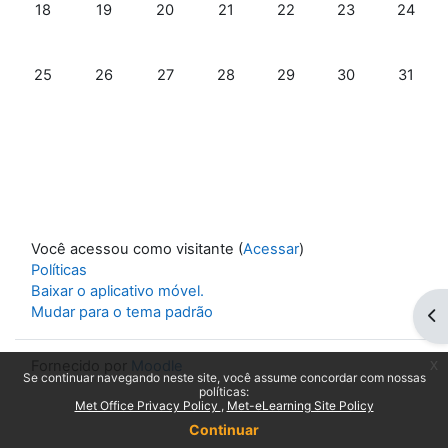
Sem eventos, domingo, 18 agosto
Sem eventos, segunda-feira, 19 agosto
Sem eventos, terça-feira, 20 agosto
Sem eventos, quarta-feira, 21 ago
Sem eventos, quinta-feir
Sem eventos, sex
Sem eve
18
19
20
21
22
23
24
Sem eventos, domingo, 25 agosto
Sem eventos, segunda-feira, 26 agosto
Sem eventos, terça-feira, 27 agosto
Sem eventos, quarta-feira, 28 ago
Sem eventos, quinta-feir
Sem eventos, sex
Sem eve
25
26
27
28
29
30
31
Você acessou como visitante (
Acessar
)
Políticas
Baixar o aplicativo móvel.
Mudar para o tema padrão
Ab
x
Fornecido por
Moodle
Se continuar navegando neste site, você assume concordar com nossas
políticas:
Met Office Privacy Policy
Met-eLearning Site Policy
Continuar