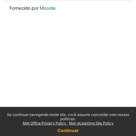
Fornecido por
Moodle
x
Se continuar navegando neste site, você assume concordar com nossas
políticas:
Met Office Privacy Policy
Met-eLearning Site Policy
Continuar