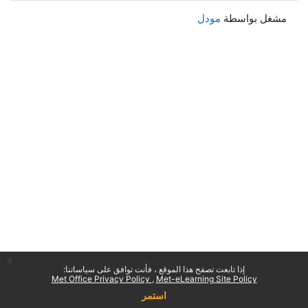
مشغل بواسطة
مودل
x
إذا تابعت تصفح هذا الموقع ، فأنت توافق على سياساتنا:
Met Office Privacy Policy
Met-eLearning Site Policy
استمر