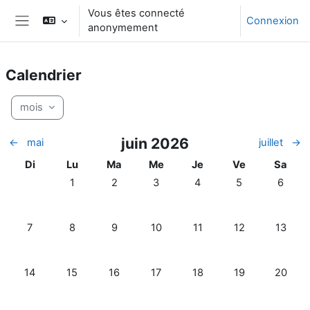
Passer au contenu principal
Vous êtes connecté
Connexion
anonymement
Panneau latéral
Calendrier
mois
juin 2026
←
mai
juillet
→
Dimanche
Lundi
Mardi
Mercredi
Jeudi
Vendredi
Samed
Di
Lu
Ma
Me
Je
Ve
Sa
Aucun événement, lundi 1 juin
Aucun événement, mardi 2 juin
Aucun événement, mercredi 3 jui
Aucun événement, jeudi 4
Aucun événement
Aucun é
1
2
3
4
5
6
Aucun événement, dimanche 7 juin
Aucun événement, lundi 8 juin
Aucun événement, mardi 9 juin
Aucun événement, mercredi 10 ju
Aucun événement, jeudi 1
Aucun événement
Aucun é
7
8
9
10
11
12
13
Aucun événement, dimanche 14 juin
Aucun événement, lundi 15 juin
Aucun événement, mardi 16 juin
Aucun événement, mercredi 17 jui
Aucun événement, jeudi 1
Aucun événement
Aucun é
14
15
16
17
18
19
20