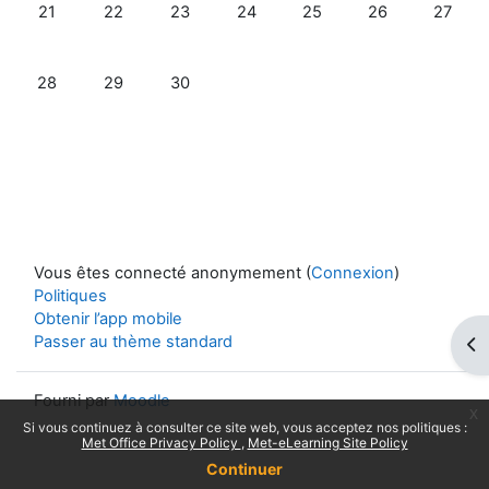
Aucun événement, dimanche 21 juin
Aucun événement, lundi 22 juin
Aucun événement, mardi 23 juin
Aucun événement, mercredi 24 ju
Aucun événement, jeudi 2
Aucun événement
Aucun é
21
22
23
24
25
26
27
Aucun événement, dimanche 28 juin
Aucun événement, lundi 29 juin
Aucun événement, mardi 30 juin
28
29
30
Vous êtes connecté anonymement (
Connexion
)
Politiques
Obtenir l’app mobile
Passer au thème standard
Ouv
Fourni par
Moodle
x
Si vous continuez à consulter ce site web, vous acceptez nos politiques :
Met Office Privacy Policy
Met-eLearning Site Policy
Continuer