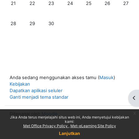
Tak ada acara, Minggu, 21 Juni
Tak ada acara, Senin, 22 Juni
Tak ada acara, Selasa, 23 Juni
Tak ada acara, Rabu, 24 Juni
Tak ada acara, Kamis, 25 
Tak ada acara, J
Tak ada 
21
22
23
24
25
26
27
Tak ada acara, Minggu, 28 Juni
Tak ada acara, Senin, 29 Juni
Tak ada acara, Selasa, 30 Juni
28
29
30
Anda sedang menggunakan akses tamu (
Masuk
)
Kebijakan
Dapatkan aplikasi seluler
Ganti menjadi tema standar
Buk
x
Ditenagai oleh
Moodle
Jika Anda terus menjelajahi situs web ini, Anda menyetujui kebijakan
kami:
Met Office Privacy Policy
Met-eLearning Site Policy
Lanjutkan