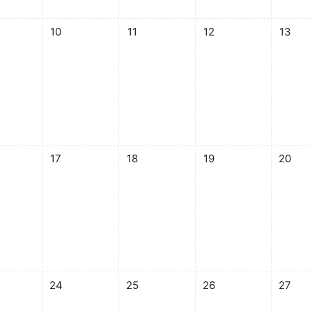
, 8 fevereiro
entos, segunda-feira, 9 fevereiro
Sem eventos, terça-feira, 10 fevereiro
Sem eventos, quarta-feira, 11 fevereir
Sem eventos, quinta-fei
Sem eve
10
11
12
13
, 15 fevereiro
entos, segunda-feira, 16 fevereiro
Sem eventos, terça-feira, 17 fevereiro
Sem eventos, quarta-feira, 18 fevereir
Sem eventos, quinta-fei
Sem eve
17
18
19
20
, 22 fevereiro
entos, segunda-feira, 23 fevereiro
Sem eventos, terça-feira, 24 fevereiro
Sem eventos, quarta-feira, 25 fevereir
Sem eventos, quinta-fe
Sem eve
24
25
26
27