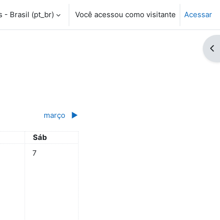
- Brasil ‎(pt_br)‎
Você acessou como visitante
Acessar
Ab
março
▶︎
-feira
Sábado
Sáb
ra, 5 fevereiro
ntos, sexta-feira, 6 fevereiro
Sem eventos, sábado, 7 fevereiro
7