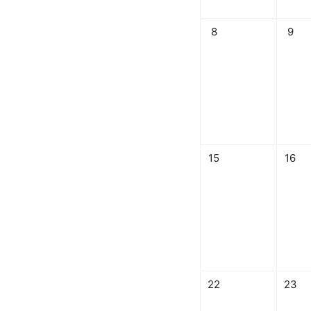
Sem eventos, domingo
Sem ev
8
9
Sem eventos, domingo
Sem ev
15
16
Sem eventos, domingo
Sem ev
22
23