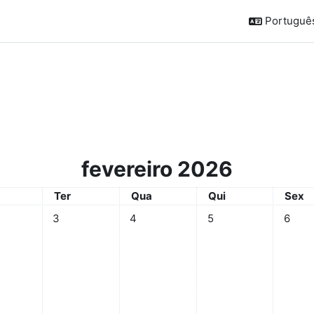
Português 
fevereiro 2026
nda-feira
Terça-feira
Quarta-feira
Quinta-feira
Sexta
Ter
Qua
Qui
Sex
, 1 fevereiro
entos, segunda-feira, 2 fevereiro
Sem eventos, terça-feira, 3 fevereiro
Sem eventos, quarta-feira, 4 fevereiro
Sem eventos, quinta-fei
Sem eve
3
4
5
6