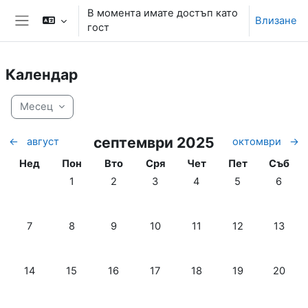
Прескочи на основното съдържание
В момента имате достъп като
Влизане
гост
Страничен панел
Календар
Месец
септември 2025
←
август
октомври
→
неделя
Понеделник
вторник
Сряда
четвъртък
петък
събота
Нед
Пон
Вто
Сря
Чет
Пет
Съб
Няма събития, понеделник, 1 септември
Няма събития, вторник, 2 септември
Няма събития, сряда, 3 септемв
Няма събития, четвъртъ
Няма събития, 
Няма съ
1
2
3
4
5
6
Няма събития, неделя, 7 септември
Няма събития, понеделник, 8 септември
Няма събития, вторник, 9 септември
Няма събития, сряда, 10 септем
Няма събития, четвъртъ
Няма събития, 
Няма съ
7
8
9
10
11
12
13
Няма събития, неделя, 14 септември
Няма събития, понеделник, 15 септември
Няма събития, вторник, 16 септември
Няма събития, сряда, 17 септем
Няма събития, четвъртъ
Няма събития, 
Няма съ
14
15
16
17
18
19
20