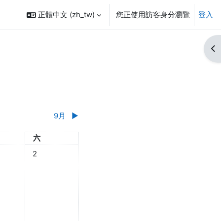
正體中文 ‎(zh_tw)‎
您正使用訪客身分瀏覽
登入
開
9月
▶︎
五
星期六
六
1日 星期五，沒有事件
08月 2日 星期六，沒有事件
2