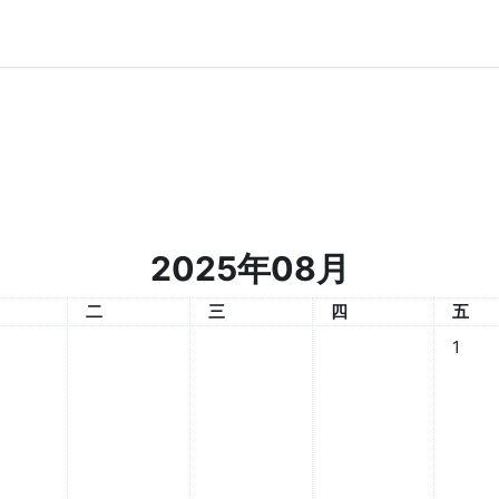
2025年08月
一
星期二
星期三
星期四
星期
二
三
四
五
08月 
1