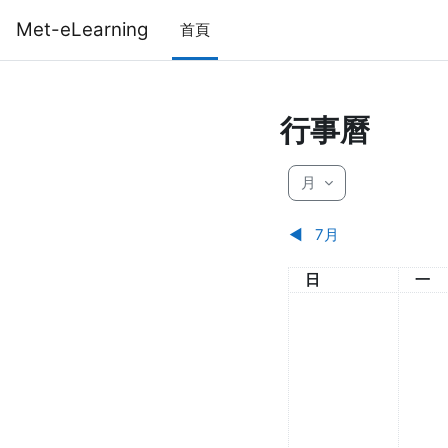
跳至主內容
Met-eLearning
首頁
行事曆
月
◀︎
7月
星期日
星期
日
一